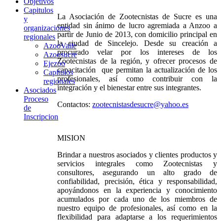
Objetivos
Capitulos
La Asociación de Zootecnistas de Sucre es una
y
entidad sin ánimo de lucro agremiada a Anzoo a
organizaciones
partir de Junio de 2013, con domicilio principal en
regionales
la ciudad de Sincelejo. Desde su creación a
AzooValle
procurado velar por los intereses de los
Azoosucre
Zootecnistas de la región, y ofrecer procesos de
Ejezoo
capacitación que permitan la actualización de los
Capitulos
profesionales, así como contribuir con la
regionales
integración y el bienestar entre sus integrantes.
Asociados
Proceso
Contactos:
zootecnistasdesucre@yahoo.es
de
Inscripcion
MISION
Brindar a nuestros asociados y clientes productos y
servicios integrales como Zootecnistas y
consultores, asegurando un alto grado de
confiabilidad, precisión, ética y responsabilidad,
apoyándonos en la experiencia y conocimiento
acumulados por cada uno de los miembros de
nuestro equipo de profesionales, así como en la
flexibilidad para adaptarse a los requerimientos