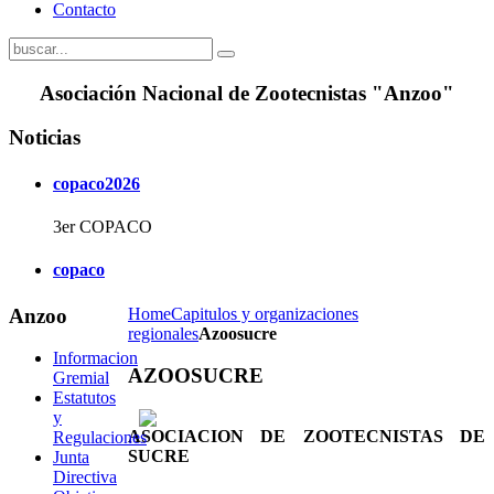
Contacto
Asociación Nacional de Zootecnistas "Anzoo"
Noticias
copaco2026
3er COPACO
copaco
Anzoo
Home
Capitulos y organizaciones
regionales
Azoosucre
Informacion
AZOOSUCRE
Gremial
Estatutos
y
ASOCIACION DE ZOOTECNISTAS DE
Regulaciones
SUCRE
Junta
Directiva