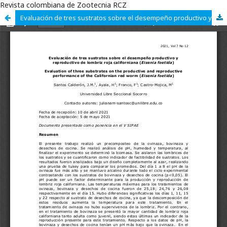
Revista colombiana de Zootecnia RCZ
Evaluación de tres sustratos sobre el desempeño productivo y reproductivo de lombriz roja californiana (Eisenia foetida)