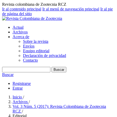
Revista colombiana de Zootecnia RCZ
Ir al contenido principal
Ir al menú de navegación principal
Ir al pie
de página del sitio
Actual
Archivos
Acerca de
Sobre la revista
Envíos
Equipo editorial
Declaración de privacidad
Contacto
Buscar
Buscar
Registrarse
Entrar
Inicio
/
Archivos
/
Vol. 3 Núm. 5 (2017): Revista Colombiana de Zootecnia
RCZ
/
Editorial